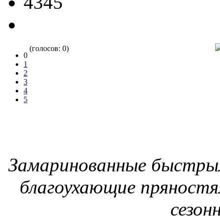
4345
(голосов: 0)
0
1
2
3
4
5
Замаринованные быстрым
благоухающие пряностям
сезонн