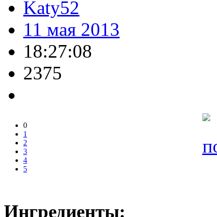
Katy52
11 мая 2013
18:27:08
2375
0
1
2
3
4
5
Ингредиенты: