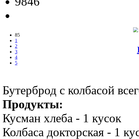
9846
85
1
2
3
4
5
Бутерброд с колбасой всег
Продукты:
Кусман хлеба - 1 кусок
Колбаса докторская - 1 ку