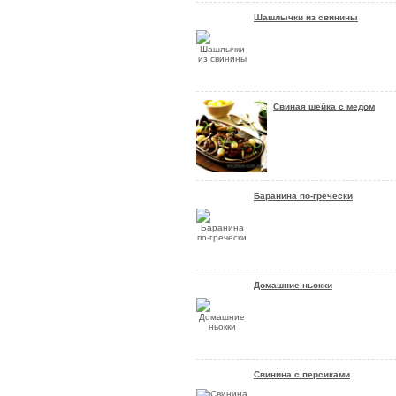
Шашлычки из свинины
Свиная шейка с медом
Баранина по-гречески
Домашние ньокки
Свинина с персиками