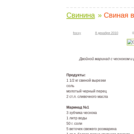
Свинина
»
Свиная 
foxxy
8 декабря 2010
0
Двойной маринад с чесноком и
Продукты:
1 1/2 кг свиной вырезки
соль
молотый черный перец
2 ст.л. сливочного масла
Маринад №1
3 зубчика чеснока
1 литр воды
50 г. соли
5 веточек свежего розмарина