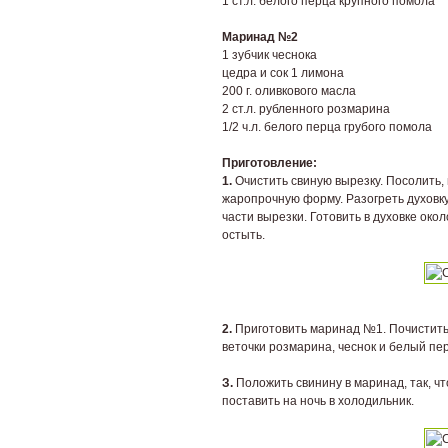
1 ст.л. белого перца крупного помола
Маринад №2
1 зубчик чеснока
цедра и сок 1 лимона
200 г. оливкового масла
2 ст.л. рубленного розмарина
1/2 ч.л. белого перца грубого помола
Приготовление:
1.
Очистить свиную вырезку. Посолить, 
жаропрочную форму. Разогреть духовку
части вырезки. Готовить в духовке око
остыть.
2.
Приготовить маринад №1. Почистить и
веточки розмарина, чеснок и белый пе
З.
Положить свинину в маринад, так, ч
поставить на ночь в холодильник.