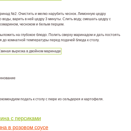
ринад №2. Очистить и мелко нарубить чеснок. Лимонную цедру
 воды, варить в ней цедру 3 минуты. Слить воду, смешать цедру с
озмарином, чесноком и белым перцем.
выложить на глубокое блюдо. Полить сверху маринадом и дать постоять
я до комнатной температуры перед подачей блюда к столу.
ринование
комендуем подать к столу с пюре из сельдерея и картофеля.
ина с персиками
на в розовом соусе