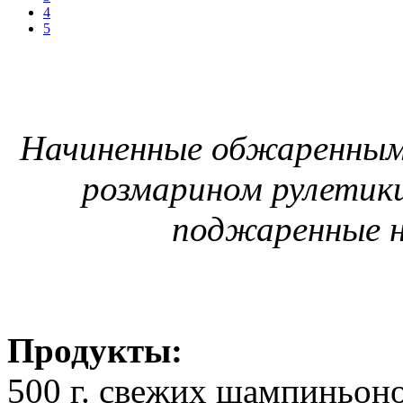
4
5
Начиненные обжаренным
розмарином рулетики
поджаренные н
Продукты:
500 г. свежих шампиньон