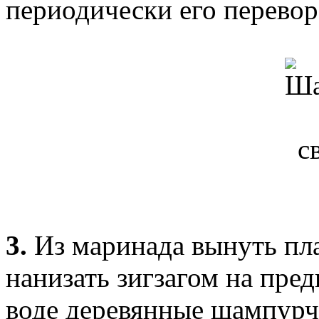
периодически его перевор
3.
Из маринада вынуть пла
нанизать зигзагом на пре
воде деревянные шампур