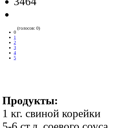
3464
(голосов: 0)
0
1
2
3
4
5
Продукты:
1 кг. свиной корейки
5-6 ст.л. соевого соуса