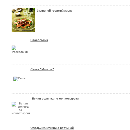
Заливной говяжий язык
Рассольник
Салат "Мимоза"
Белая солянка по-монастырски
Оладьи из цукини с ветчиной