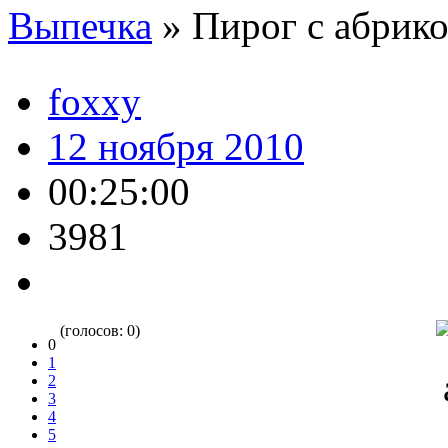
Выпечка
»
Пирог с абри
foxxy
12 ноября 2010
00:25:00
3981
(голосов: 0)
0
1
2
3
4
5