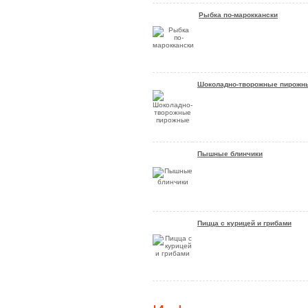
Рыбка по-мароккански
Шоколадно-творожные пирожн
Пышные блинчики
Пицца с курицей и грибами