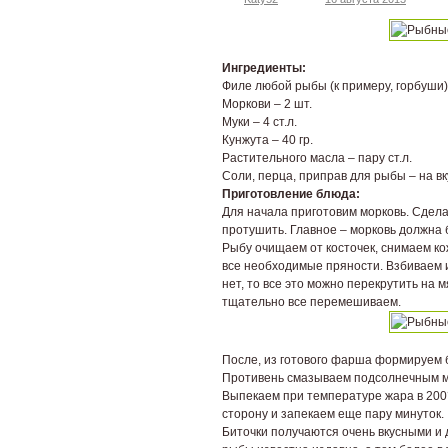
Ингредиенты:
Филе любой рыбы (к примеру, горбуши) 
Моркови – 2 шт.
Муки – 4 ст.л.
Кунжута – 40 гр.
Растительного масла – пару ст.л.
Соли, перца, приправ для рыбы – на вк
Приготовление блюда:
Для начала приготовим морковь. Сделат
протушить. Главное – морковь должна 
Рыбу очищаем от косточек, снимаем ко
все необходимые пряности. Взбиваем 
нет, то все это можно перекрутить на 
тщательно все перемешиваем.
После, из готового фарша формируем б
Противень смазываем подсолнечным м
Выпекаем при температуре жара в 200°
сторону и запекаем еще пару минуток.
Биточки получаются очень вкусными и 