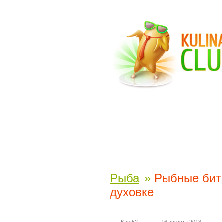
Рыба
»
Рыбные бито
духовке
Katy52
16 августа 2013