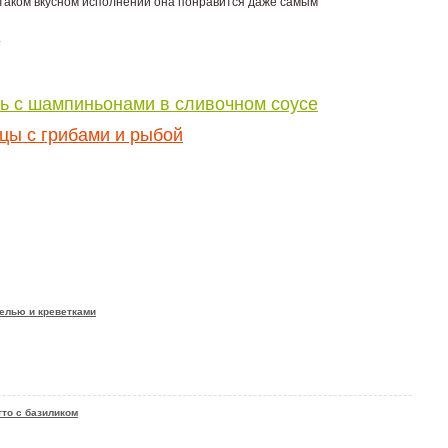
 таком вкусном исполнении она понравится даже самым
.
ь с шампиньонами в сливочном соусе
цы с грибами и рыбой
елью и креветками
тто с базиликом