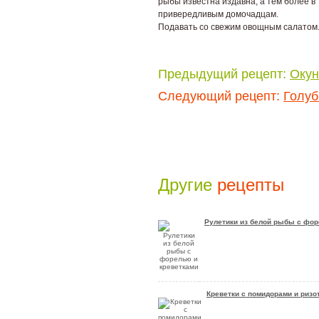
рыбы известна издавна, а тем более в
привередливым домочадцам.
Подавать со свежим овощным салатом
Предыдущий рецепт:
Окун
Следующий рецепт:
Голуб
Другие
рецепты
Рулетики из белой рыбы с фор
Креветки с помидорами и ризо