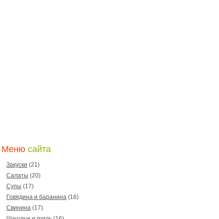
Меню
сайта
Закуски
(21)
Салаты
(20)
Супы
(17)
Говядина и баранина
(16)
Свинина
(17)
Шашлык и гриль
(16)