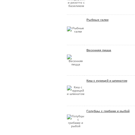
Рыбные галки
Весенняя пицца
Киш с курицей и шпинатом
Голубцы с грибами и рыбой