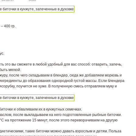
– 400 гр.
ус.
ь это вы сможете в любой удобный для вас способ: отварить, запечь,
быть мягкой.
журу, после чего складываем в блендер, сюда же добавляем морковь и
ингредиенты до образования однородной густой массы. Если блендера
мясорубку, поучится не хуже. В полученную смесь отправляем муку и
иточки и обваливаем их в кунжутных семечках.
аслом, после выкладываем на него подготовленные рыбные биточки.
С на протяжение 15 минут, после этого переворачиваем на другую
диетическими, такие биточки можно давать взрослым и детям. Польза