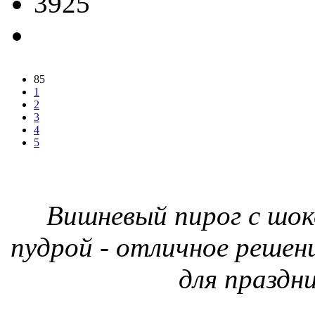
3925
85
1
2
3
4
5
Вишневый пирог с шок
пудрой - отличное решени
для праздн