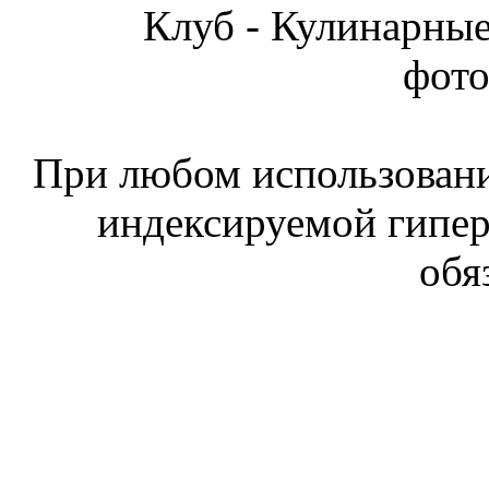
Клуб - Кулинарны
фот
При любом использовани
индексируемой гипе
обя