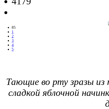
4179
85
1
2
3
4
5
Тающие во рту зразы из 
сладкой яблочной начинк