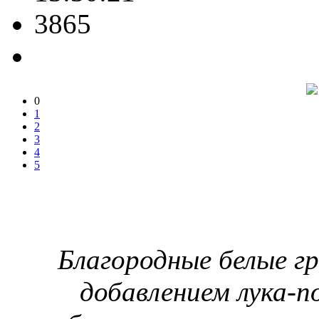
3865
0
1
2
3
4
5
Благородные белые гр
добавлением лука-по