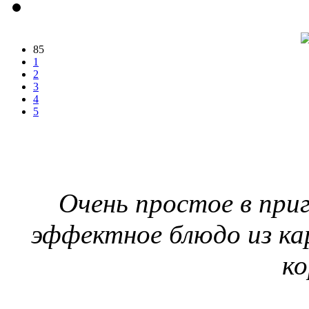
85
1
2
3
4
5
Очень простое в при
эффектное блюдо из ка
ко